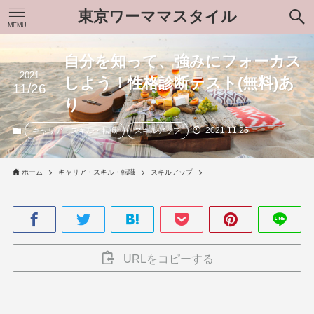
東京ワーママスタイル
MEMU
自分を知って、強みにフォーカス
2021
しよう！性格診断テスト(無料)あ
11/26
り
2021.11.26
キャリア・スキル・転職
スキルアップ
ホーム
キャリア・スキル・転職
スキルアップ
URLをコピーする