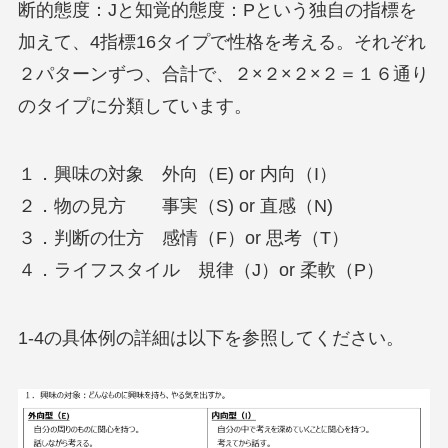
断的態度：Jと知覚的態度：Pという独自の指標を
加えて、4指標16タイプで性格を考える。それぞれ
２パターンずつ、合計で、２×２×２×２＝１６通り
のタイプに分類しています。
１．興味の対象 外向（E) or 内向（I）
２．物の見方 事実（S) or 直感（N)
３．判断の仕方 感情（F）or 思考（T）
４．ライフスタイル 規律（J）or 柔軟（P）
1-4の具体例の詳細は以下を参照してください。