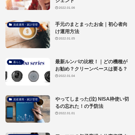
ジェント
2022.01.06
手元のまとまったお金｜初心者向
資産運用・家計管理
け運用方法
2022.01.05
最新ルンバの比較！｜どの機種が
暮らし
お勧め？クリーンベースは要る？
2022.01.04
やってしまった(泣) NISA枠使い切
資産運用・家計管理
るの忘れた！の予防法
2022.01.01