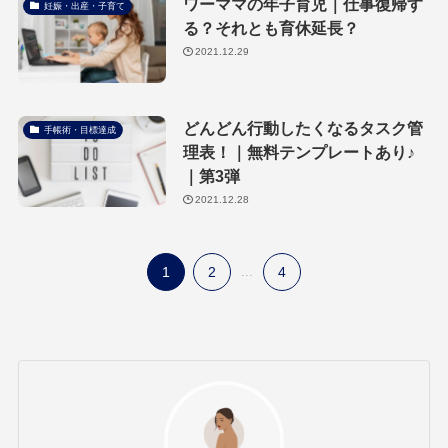
ワーママの年子育児｜仕事復帰す
妊娠・出産・子育て
る？それとも育休延長？
2021.12.29
どんどん行動したくなるタスク管
手帳術・目標達成
理表！｜無料テンプレートあり♪
｜第3弾
2021.12.28
1
2
...
4