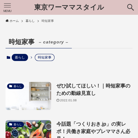
東京ワーママスタイル
MEMU
ホーム
暮らし
時短家事
時短家事
– category –
暮らし
時短家事
ぜひ試してほしい！｜時短家事の
暮らし
ための動線見直し
2022.01.08
今話題「つくりおき.jp」の実レ
暮らし
ポ！共働き家庭やプレママさん必