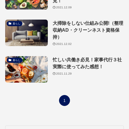
見！
2021.12.09
大掃除をしない仕組み公開!（整理
暮らし
収納AD・クリーンネスト資格保
持）
2021.12.02
忙しい共働き必見！家事代行３社
暮らし
実際に使ってみた感想！
2021.11.29
1